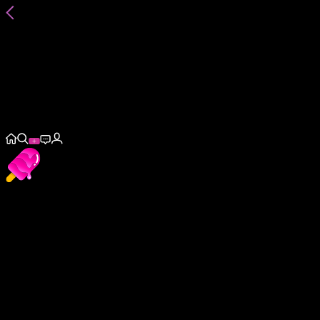
@
liaa