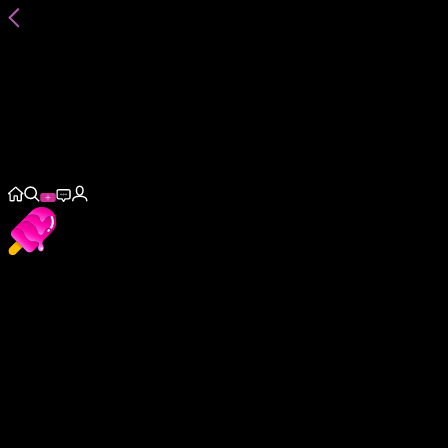
@
cawcjlor